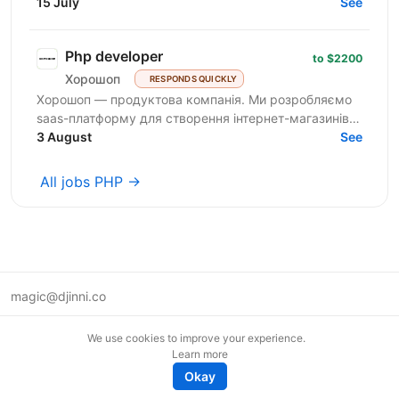
enterprise clients across the EU and the USA. We...
15 July
See
Php developer
to $2200
Хорошоп
RESPONDS QUICKLY
Хорошоп — продуктова компанія. Ми розробляємо
saas-платформу для створення інтернет-магазинів.
Розвиваємо продуктову команду та шукаємо
3 August
See
розробників рівня...
All jobs PHP →
magic@djinni.co
Terms of Use
We use cookies to improve your experience.
Suggest an idea
Learn more
Remote tech jobs in Europe
Okay