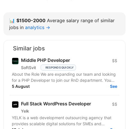
📊
$1500-2000
Average salary range of similar
jobs in
analytics →
Similar jobs
Middle PHP Developer
$$
SoftSvit
RESPONDS QUICKLY
About the Role We are expanding our team and looking
for a PHP Developer to join our RnD department. You
will work on developing and maintaining internal...
5 August
See
Full Stack WordPress Developer
$$
Yelk
YELK is a web development outsourcing agency that
provides scalable digital solutions for SMEs and