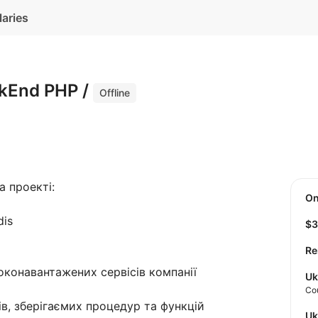
laries
kEnd PHP /
Offline
а проекті:
O
dis
$
Re
оконавантажених сервісів компанії
Uk
Co
ів, зберігаємих процедур та функцій
U