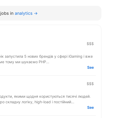
jobs in
analytics →
$$$
аме тому ми шукаємо PHP...
See
$$$
одукти, якими щодня користуються тисячі людей.
 складну логіку, high-load і постійний...
See