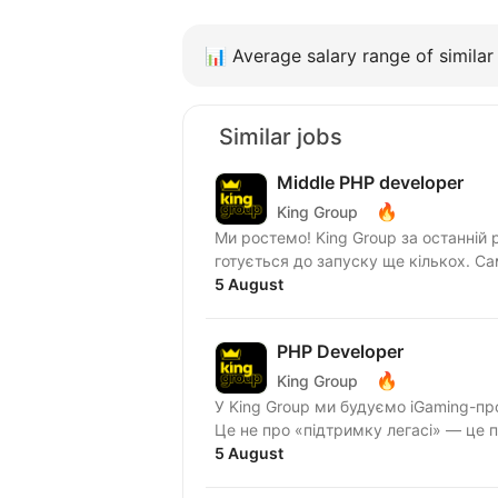
📊
Average salary range of similar 
Similar jobs
Middle PHP developer
🔥
King Group
Ми ростемо! King Group за останній рік запустила 5 нових брендів у сфері iGaming і вже
готується до запуску ще кількох. С
5 August
PHP Developer
🔥
King Group
У King Group ми будуємо iGaming-пр
Це не про «підтримку легасі» — це про
5 August