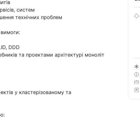
итів
рвісів, систем
шення технічних проблем
 вимоги:
LID, DDD
обників та проектами архітектурі моноліт
ектів у кластерізованому та
ю: