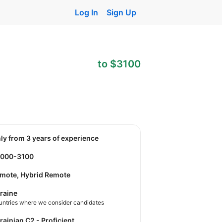
Log In
Sign Up
to $3100
nly from 3 years of experience
3000-3100
mote, Hybrid Remote
raine
untries where we consider candidates
krainian C2 - Proficient