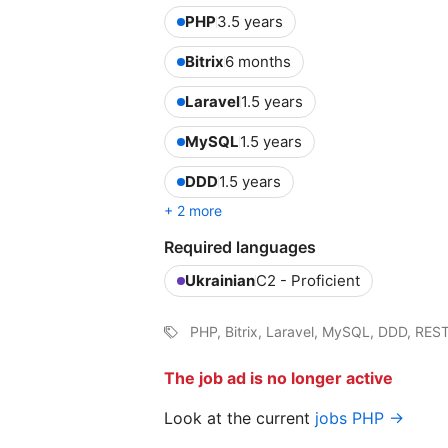
PHP
3.5 years
Bitrix
6 months
Laravel
1.5 years
MySQL
1.5 years
DDD
1.5 years
+ 2 more
Required languages
Ukrainian
C2 - Proficient
PHP, Bitrix, Laravel, MySQL, DDD, RE
The job ad is no longer active
Look at the current
jobs PHP →