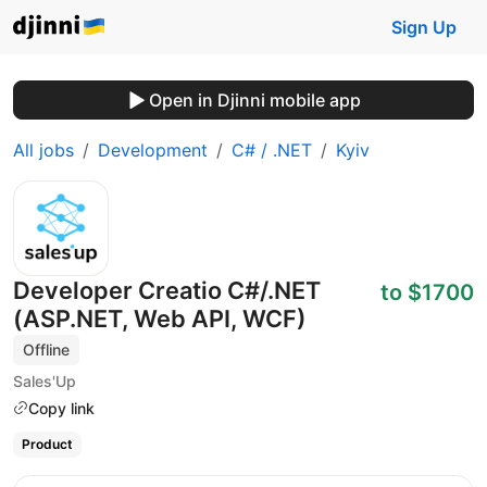
Sign Up
Open in Djinni mobile app
All jobs
Development
C# / .NET
Kyiv
Developer Creatio C#/.NET
to $1700
(ASP.NET, Web API, WCF)
Offline
Sales'Up
Copy link
Product