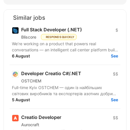
Similar jobs
Full Stack Developer (.NET)
$
Bliscore
RESPONDS QUICKLY
We’re working on a product that powers real
conversations — an intelligent call center platform built
to handle serious communication volumes. Think
6 August
See
smart...
Developer Creatio C#/.NET
$$
OSTCHEM
Full-time Kyiv OSTCHEM — один із найбільших
світових виробників та експортерів азотних добрив.
Компанія розширює напрямок корпоративних ІТ-
5 August
See
рішень та...
Creatio Developer
$$
Aurocraft