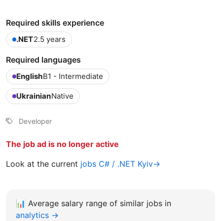
Required skills experience
.NET
2.5 years
Required languages
English
B1 - Intermediate
Ukrainian
Native
Developer
The job ad is no longer active
Look at the current
jobs C# / .NET Kyiv→
📊
Average salary range of similar jobs in
analytics →