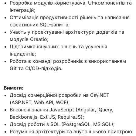
Розробка модулів користувача, UI-компонентів та
інтеграцій;
Оптимізація продуктивності рішень та написання
ефективних SQL-запитів;
Участь у проектуванні архітектури додатків та
модулів Creatio;
Підтримка існуючих рішень та усунення
інцидентів;
Робота в команді розробників з використанням
Git та CI/CD-підходів.
Вимоги:
Досвід комерційної розробки на C#/.NET
(ASP.NET, Web API, WCF);
Впевнені знання JavaScript (Angular, jQuery,
Backbone.js, Ext JS, RequireJS);
Досвід роботи з SQL (PostgreSQL, MS SQL);
Розуміння архітектури та внутрішнього пристрою