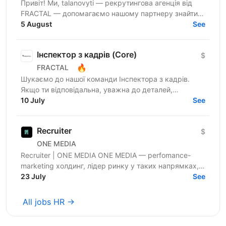
Привіт! Ми, talanovyti — рекрутингова агенція від
FRACTAL — допомагаємо нашому партнеру знайти
класного(у) Office Manager. Наш партнер — miltech...
5 August
See
Інспектор з кадрів (Core)
$
🔥
FRACTAL
Шукаємо до нашої команди Інспектора з кадрів.
Якщо ти відповідальна, уважна до деталей,
комунікабельна та системна людина, будемо раді
10 July
See
познайомитися. На цій...
Recruiter
$
ONE MEDIA
Recruiter | ONE MEDIA ONE MEDIA — perfomance-
marketing холдинг, лідер ринку у таких напрямках,
як NUTRA та GAMBLING. Ми створюємо потужну
23 July
See
інфраструктуру,...
All jobs HR →