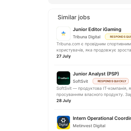
Similar jobs
Junior Editor iGaming
Tribuna Digital
RESPONDS QU
Tribuna.com є провідним спортивним
користувачів, яка продовжує зростат
27 July
Junior Analyst (PSP)
SoftSvit
RESPONDS QUICKLY
SoftSvit — продуктова IT-компанія, 
просуванням власного продукту. Зар
28 July
Intern Operational Coordi
Metinvest Digital