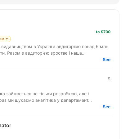
to $700
ICKLY
 видавництвом в Україні з авдиторією понад 6 млн
и. Разом з авдиторією зростає і наша...
See
$
яка займається не тільки розробкою, але і
аз ми шукаємо аналітика у департамент...
See
nator