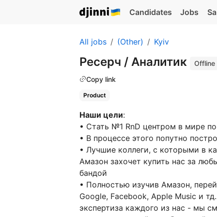
Candidates
Jobs
Sa
All jobs
(Other)
Kyiv
Ресерч / Аналитик
Offline
Copy link
Product
Наши цели
:
• Стать №1 RnD центром в мире п
• В процессе этого попутно постр
• Лучшие коллеги, с которыми в 
Амазон захочет купить нас за люб
бандой
• Полностью изучив Амазон, перей
Google, Facebook, Apple Music и тд.
экспертиза каждого из нас - мы с