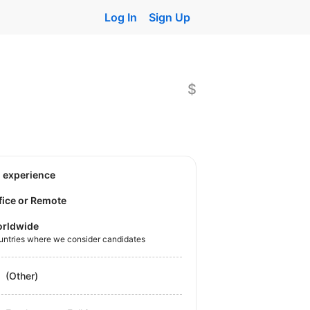
Log In
Sign Up
$
o experience
fice or Remote
rldwide
untries where we consider candidates
(Other)