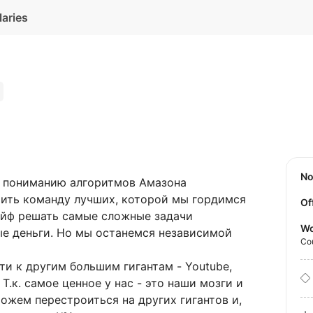
laries
N
о пониманию алгоритмов Амазона
оить команду лучших, которой мы гордимся
Of
кайф решать самые сложные задачи
Wo
ые деньги. Но мы останемся независимой
Co
ти к другим большим гигантам - Youtube,
 Т.к. самое ценное у нас - это наши мозги и
можем перестроиться на других гигантов и,