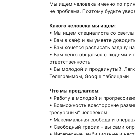
Мы ищем человека именно по прин
не проблема. Поэтому будьте увер
Какого человека мы ищем
:
• Мы ищем специалиста со светл
• Вам в кайф и вы умеете доводить
• Вам хочется расписать задачу н
• Вам легко общаться с людьми и 
ответственность
• Вы молодой и продвинутый. Легк
Телеграммом, Google таблицами
Что мы предлагаем
:
• Работу в молодой и прогрессив
• Возможность всесторонне развив
“ресурсным” человеком
• Максимальная свобода и операц
• Свободный график - вы сами опр
• Интересные, амбициозные и нес