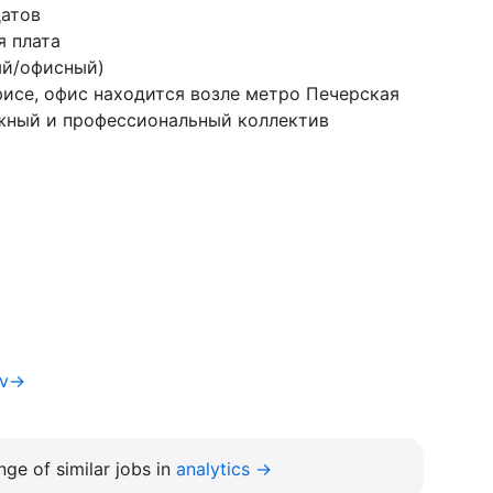
атов
я плата
ый/офисный)
офисе, офис находится возле метро Печерская
жный и профессиональный коллектив
iv→
ge of similar jobs in
analytics →