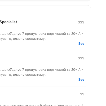
Specialist
$$$
 що об’єднує 7 продуктових вертикалей та 20+ AI-
стувачів, власну екосистему...
See
$$$
 що об’єднує 7 продуктових вертикалей та 20+ AI-
стувачів, власну екосистему...
See
$$
ктивно закривати вакансії різного рівня складності