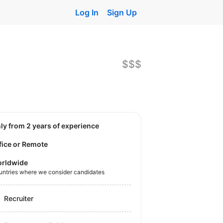
Log In
Sign Up
$$$
nly from 2 years of experience
fice or Remote
rldwide
untries where we consider candidates
Recruiter