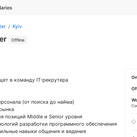
laries
ter
Kyiv
ter
Offline
O
щет в команду IT-рекрутера
Of
Wo
ерсонала (от поиска до найма)
Co
-рынка
 позиций Middle и Senior уровня
нологий разработки программного обеспечения
сильные навыки общения и ведения