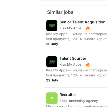
Similar jobs
Senior Talent Acquisition 
🔥
Kiss My Apps
Kiss My Apps — компанія-платформа,
first продуктів, 120+ мільйонів кори
30 July
Talent Sourcer
🔥
Kiss My Apps
Kiss My Apps — компанія-платформа,
first продуктів, 120+ мільйонів кори
22 July
Recruiter
Spex-marketing-agency
Ми шукаємо Recruiter, який вміє ефе