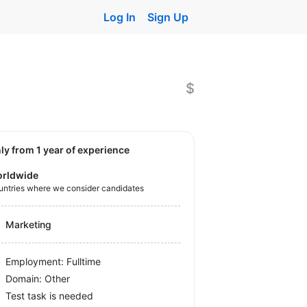
Log In
Sign Up
$
nly from 1 year of experience
rldwide
untries where we consider candidates
Marketing
Employment: Fulltime
Domain: Other
Test task is needed