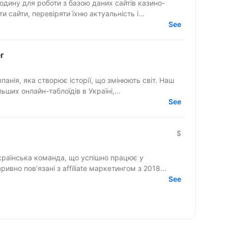
дину для роботи з базою даних сайтів казино-
 сайти, перевіряти їхню актуальність і...
See
r
ія, яка створює історії, що змінюють світ. Наш
ших онлайн-таблоїдів в Україні,...
See
$
українська команда, що успішно працює у
вно пов’язані з affiliate маркетингом з 2018...
See