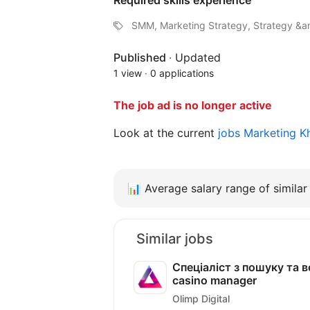
Required skills experience
SMM, Marketing Strategy, Strategy &am
Published
·
Updated
1 view
·
0 applications
The job ad is no longer active
Look at the current
jobs Marketing K
📊
Average salary range of similar 
Similar jobs
Спеціаліст з пошуку та ве
casino manager
Olimp Digital