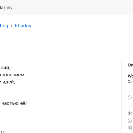
laries
ting
Kharkiv
O
ний;
хновением;
Wo
 идей;
Co
 частью её;
ok;