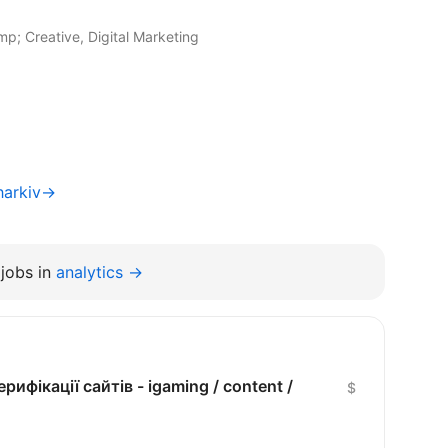
p; Creative, Digital Marketing
harkiv→
jobs in
analytics →
рифікації сайтів - igaming / content /
$