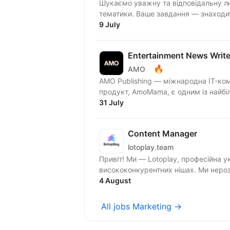
Шукаємо уважну та відповідальну лю
тематики. Ваше завдання — знаходити
9 July
Entertainment News Write
🔥
AMO
AMO Publishing — міжнародна IT-компан
продукт, AmoMama, є одним із найбіль
31 July
Content Manager
lotoplay.team
Привіт! Ми — Lotoplay, професійна 
висококонкурентних нішах. Ми нерозри
4 August
All jobs Marketing →