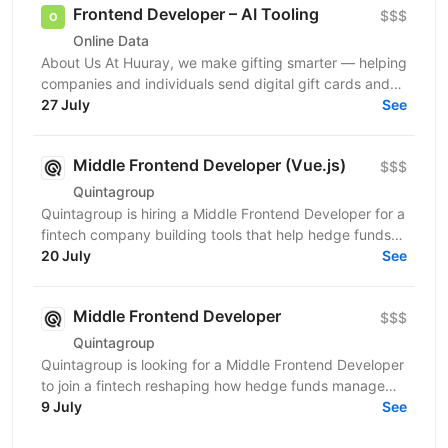
Frontend Developer – AI Tooling
$$$
Online Data
About Us At Huuray, we make gifting smarter — helping
companies and individuals send digital gift cards and
rewards across the world. We're growing fast and...
27 July
See
Middle Frontend Developer (Vue.js)
$$$
Quintagroup
Quintagroup is hiring a Middle Frontend Developer for a
fintech company building tools that help hedge funds
manage treasury and financing more efficiently....
20 July
See
Middle Frontend Developer
$$$
Quintagroup
Quintagroup is looking for a Middle Frontend Developer
to join a fintech reshaping how hedge funds manage
treasury and financing. You'll grow fast: a...
9 July
See