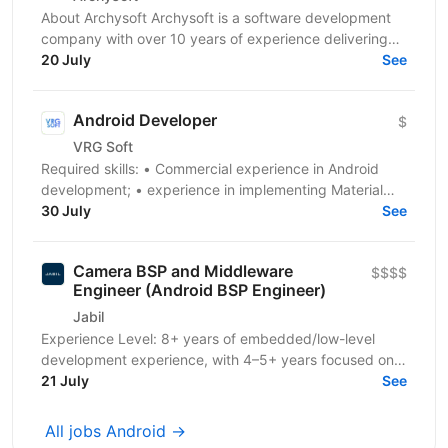
About Archysoft Archysoft is a software development
company with over 10 years of experience delivering
solutions to clients across the United States and...
20 July
See
Android Developer
$
VRG Soft
Required skills: • Сommercial experience in Android
development; • experience in implementing Material
Design and well designed UI; • advanced knowledge...
30 July
See
Camera BSP and Middleware
$$$$
Engineer (Android BSP Engineer)
Jabil
Experience Level: 8+ years of embedded/low-level
development experience, with 4–5+ years focused on
Linux / Android BSP and camera or multimedia
21 July
See
subsystem...
All jobs Android →