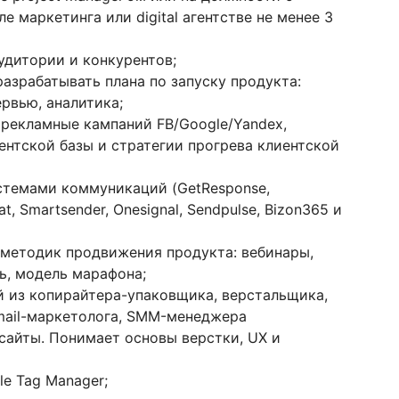
 маркетинга или digital агентстве не менее 3
удитории и конкурентов;
разрабатывать плана по запуску продукта:
ервью, аналитика;
ь рекламные кампаний FB/Google/Yandex,
ентской базы и стратегии прогрева клиентской
истемами коммуникаций (GetResponse,
t, Smartsender, Onesignal, Sendpulse, Bizon365 и
 методик продвижения продукта: вебинары,
ь, модель марафона;
й из копирайтера-упаковщика, верстальщика,
email-маркетолога, SMM-менеджера
 сайты. Понимает основы верстки, UX и
le Tag Manager;