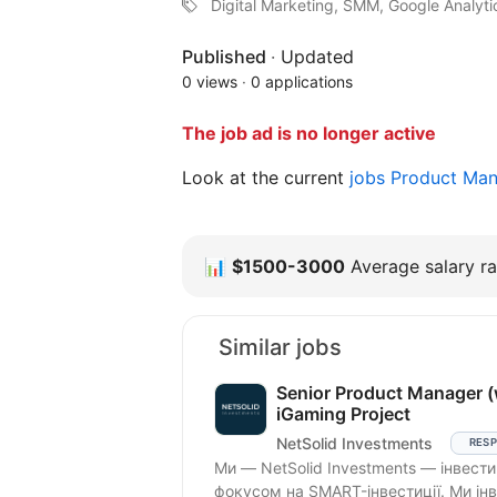
Digital Marketing, SMM, Google Analyti
Published
·
Updated
0 views
·
0 applications
The job ad is no longer active
Look at the current
jobs Product Ma
📊
$1500-3000
Average salary ra
Similar jobs
Senior Product Manager (
iGaming Project
NetSolid Investments
RESP
Ми — NetSolid Investments — інвести
фокусом на SMART-інвестиції. Ми інв