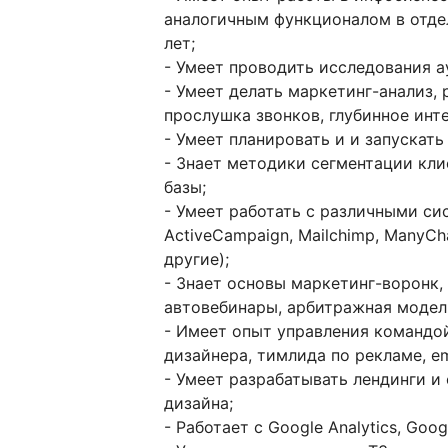
аналогичным функционалом в отделе
лет;
- Умеет проводить исследования а
- Умеет делать маркетинг-анализ, 
прослушка звонков, глубинное инт
- Умеет планировать и и запускат
- Знает методики сегментации кли
базы;
- Умеет работать с различными с
ActiveCampaign, Mailchimp, ManyCha
другие);
- Знает основы маркетинг-воронк,
автовебинары, арбитражная модел
- Имеет опыт управления командо
дизайнера, тимлида по рекламе, 
- Умеет разрабатывать лендинги и
дизайна;
- Работает с Google Analytics, Goog