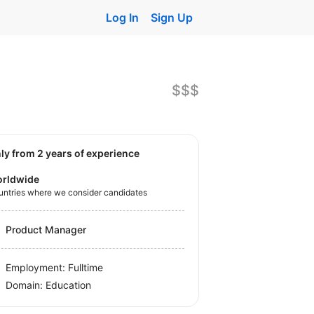
Log In
Sign Up
$$$
nly from 2 years of experience
rldwide
untries where we consider candidates
Product Manager
Employment: Fulltime
Domain: Education