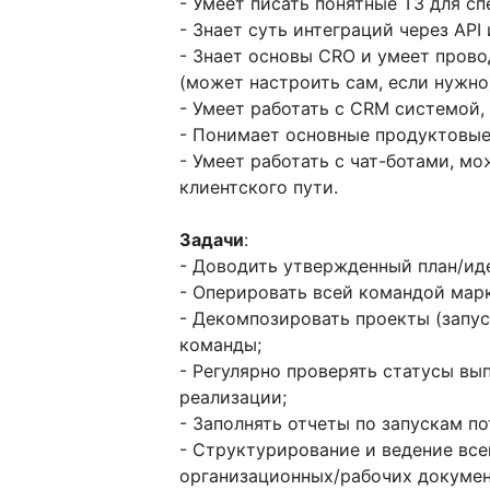
- Умеет писать понятные ТЗ для сп
- Знает суть интеграций через API
- Знает основы CRO и умеет прово
(может настроить сам, если нужно
- Умеет работать с CRM системой, 
- Понимает основные продуктовые 
- Умеет работать с чат-ботами, мо
клиентского пути.
Задачи
:
- Доводить утвержденный план/иде
- Оперировать всей командой марк
- Декомпозировать проекты (запуск
команды;
- Регулярно проверять статусы вы
реализации;
- Заполнять отчеты по запускам п
- Структурирование и ведение вс
организационных/рабочих докумен