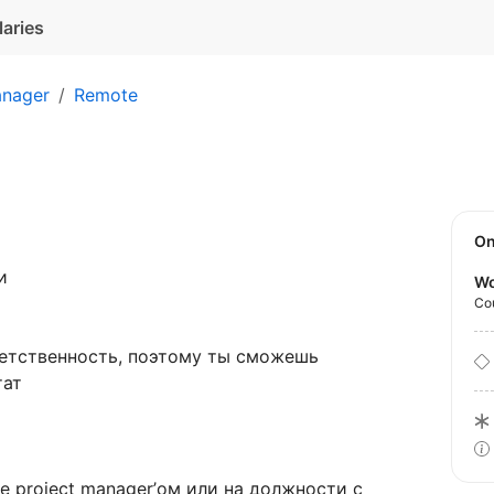
laries
anager
Remote
O
и
Wo
Co
ветственность, поэтому ты сможешь
тат
е project manager’ом или на должности с