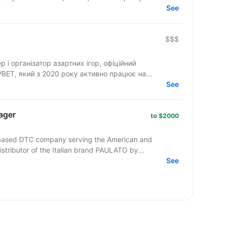
See
$$$
 і організатор азартних ігор, офіційний
ET, який з 2020 року активно працює на...
See
ager
to $2000
based DTC company serving the American and
stributor of the Italian brand PAULATO by...
See