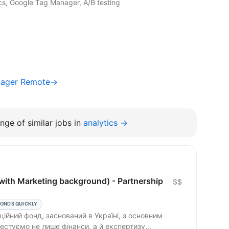
cs, Google Tag Manager, A/B testing
nager Remote→
nge of similar jobs in
analytics →
with Marketing background) - Partnership
$$
ONDS QUICKLY
ційний фонд, заснований в Україні, з основним
естуємо не лише фінанси, а й експертизу...