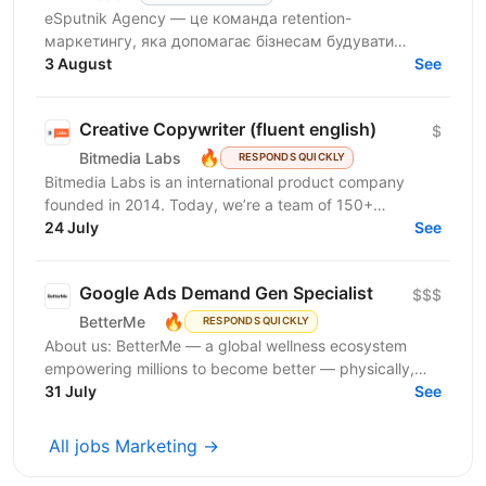
eSputnik Agency — це команда retention-
маркетингу, яка допомагає бізнесам будувати
ефективні комунікації з клієнтами за допомогою
3 August
See
омніканальної Customer...
Creative Copywriter (fluent english)
$
🔥
Bitmedia Labs
RESPONDS QUICKLY
Bitmedia Labs is an international product company
founded in 2014. Today, we’re a team of 150+
specialists working globally, building products used
24 July
See
by...
Google Ads Demand Gen Specialist
$$$
🔥
BetterMe
RESPONDS QUICKLY
About us: BetterMe — a global wellness ecosystem
empowering millions to become better — physically,
mentally, and emotionally. We build what makes
31 July
See
people...
All jobs Marketing →