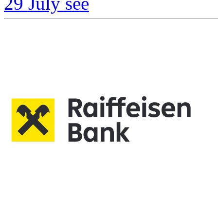
29 July
see