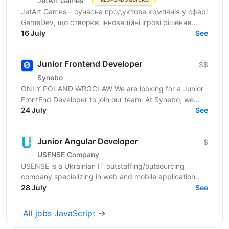
JetArt Games
JetArt Games – сучасна продуктова компанія у сфері
GameDev, що створює інноваційні ігрові рішення.
Шукаємо JavaScript Developer, якому затісно в
16 July
See
рамках...
Junior Frontend Developer
$$
Synebo
ONLY POLAND WROCLAW We are looking for a Junior
FrontEnd Developer to join our team. At Synebo, we
deliver Salesforce solutions with quality,...
24 July
See
Junior Angular Developer
$
USENSE Company
USENSE is a Ukrainian IT outstaffing/outsourcing
company specializing in web and mobile application
development for clients across Europe and the USA.
28 July
See
Over...
All jobs JavaScript →