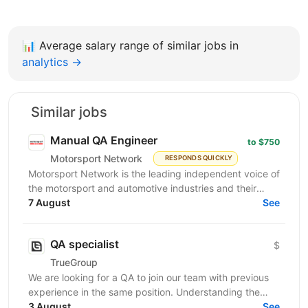
📊
Average salary range of similar jobs in
analytics →
Similar jobs
Manual QA Engineer
to $750
Motorsport Network
RESPONDS QUICKLY
Motorsport Network is the leading independent voice of
the motorsport and automotive industries and their
fans, is actively seeking a skilled and proactive...
7 August
See
QA specialist
$
TrueGroup
We are looking for a QA to join our team with previous
experience in the same position. Understanding the
iGaming field will be a huge plus. Now we need...
3 August
See