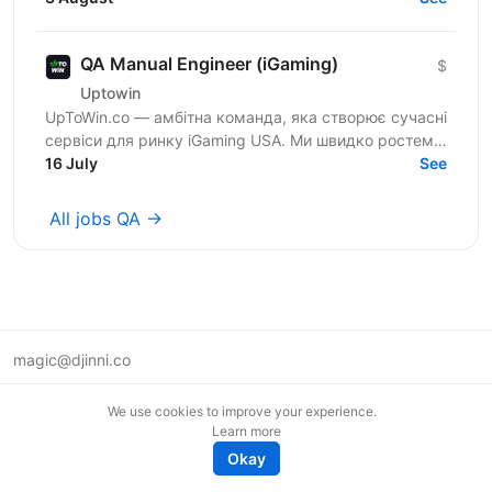
QA Manual Engineer (iGaming)
$
Uptowin
UpToWin.co — амбітна команда, яка створює сучасні
сервіси для ринку iGaming USA. Ми швидко ростемо
і шукаємо людей, які хочуть розвиватися разом з
16 July
See
нами,...
All jobs QA →
magic@djinni.co
Terms of Use
We use cookies to improve your experience.
Suggest an idea
Learn more
Remote tech jobs in Europe
Okay